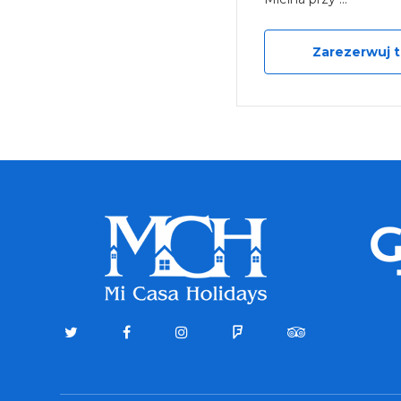
j teraz od 259.00zł
Zarezerwuj t