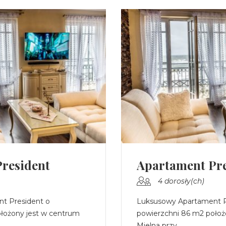
resident
Apartament Pre
4 dorosły(ch)
t President o
Luksusowy Apartament P
łożony jest w centrum
powierzchni 86 m2 położ
Mielna przy ...