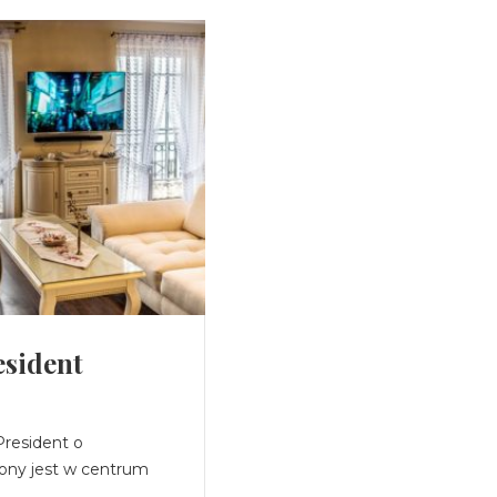
sident
Apartament Presi
4 dorosły(ch)
resident o
Luksusowy Apartament Pres
ony jest w centrum
powierzchni 86 m2 położony
Mielna przy ...