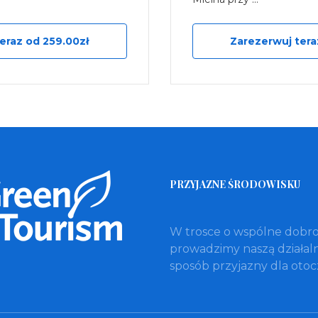
eraz od 259.00zł
Zarezerwuj tera
PRZYJAZNE ŚRODOWISKU
W trosce o wspólne dobr
prowadzimy naszą działal
sposób przyjazny dla otoc