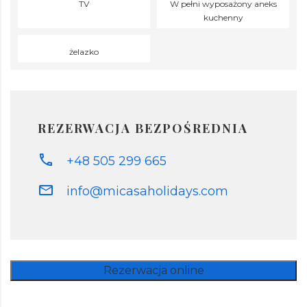
TV
W pełni wyposażony aneks
kuchenny
żelazko
REZERWACJA BEZPOŚREDNIA
+48 505 299 665
info@micasaholidays.com
Rezerwacja online