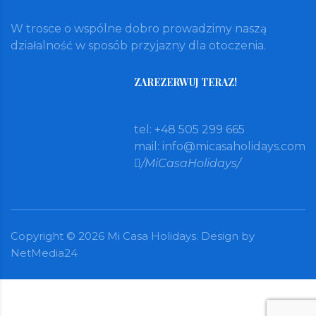
W trosce o wspólne dobro prowadzimy naszą
działalność w sposób przyjazny dla otoczenia.
ZAREZERWUJ TERAZ!
tel: +48 505 299 665
mail:
info@micasaholidays.com
/MiCasaHolidays/
Copyright ©
2026
Mi Casa Holidays. Design by
NetMedia24