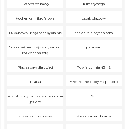
Ekspres do kawy
Klimatyzacja
Kuchenka mikrofalowa
Leżak plażowy
Luksusowo urządzone sypialnie
Łazienka z prysznicem
Nowocześnie urządzony salon z
parawan
rozkładaną sofą
Plac zabaw dla dzieci
Powierzchnia 45m2
Pralka
Przestronne lobby na parterze
Przestronny taras z widokiem na
Sejf
jezioro
Suszarka do włosów
Suszarka na ubrania