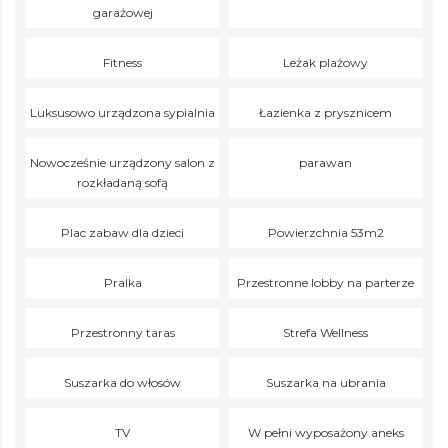
garażowej
Fitness
Leżak plażowy
Luksusowo urządzona sypialnia
Łazienka z prysznicem
Nowocześnie urządzony salon z
parawan
rozkładaną sofą
Plac zabaw dla dzieci
Powierzchnia 53m2
Pralka
Przestronne lobby na parterze
Przestronny taras
Strefa Wellness
Suszarka do włosów
Suszarka na ubrania
TV
W pełni wyposażony aneks