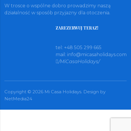
W trosce o wspólne dobro prowadzimy naszą
działalność w sposób przyjazny dla otoczenia.
ZAREZERWUJ TERAZ!
tel: +48 505 299 665
mail:
info@micasaholidays.com
/MiCasaHolidays/
Copyright ©
2026
Mi Casa Holidays. Design by
NetMedia24